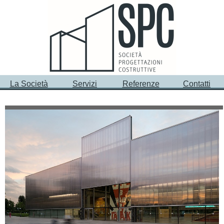
La Società
Servizi
Referenze
Contatti
Committente
Impresa Generale di Costruzioni
Building Revitalization “VREMENA GODA” -
Moscow
Garage Museum of Contemporary Art
Main Door – Openable Panel
https://garagemca.org/ru