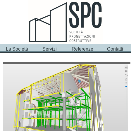
La Società
Servizi
Referenze
Contatti
Committente
Impresa CEV Spa - Treviso
Ex Chiesa di Santa Maria Nuova
Progetto Architettonico
Alfaluda srl – Silea TV