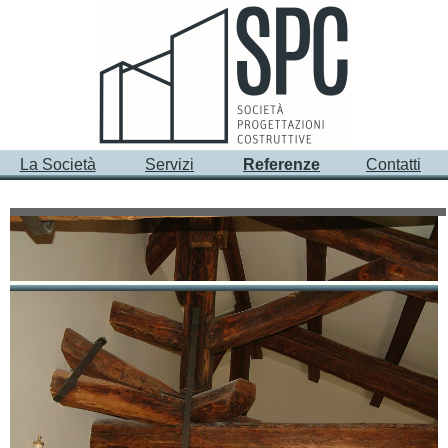
La Società
Servizi
Referenze
Contatti
PRINCIPALI INCARICHI - Strutture in legno -
Coperture
2004
Mensa sede centrale Gruppo Pam
2001
Copertura in legno e cls mediante connettori complesso
residenziale
Porto S. Rocco
- Muggia (TS)