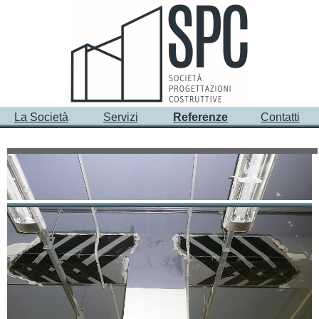
La Società
Servizi
Referenze
Contatti
PRINCIPALI INCARICHI - Restauri e ristrutturazioni
- Edifici privati
2010
Villa Lauchli
via Cassia Nuova - Roma
Restauro e risanamento conservativo: linee guida
progettuali
Committente: BROSS srl