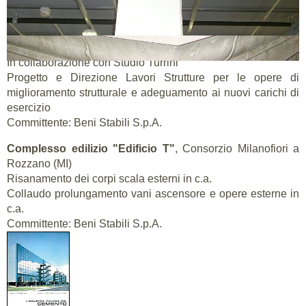
2008 - 2009 - 2010
Complesso edilizio Sede COLT-TELECOM
, via Lancetti -
Milano
In collaborazione con Studio Turrini
Progetto e Direzione Lavori Strutture per le opere di
miglioramento strutturale e adeguamento ai nuovi carichi di
esercizio
Committente: Beni Stabili S.p.A.
Complesso edilizio "Edificio T"
, Consorzio Milanofiori a
Rozzano (MI)
Risanamento dei corpi scala esterni in c.a.
Collaudo prolungamento vani ascensore e opere esterne in
c.a.
Committente: Beni Stabili S.p.A.