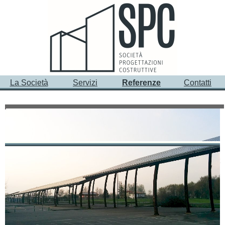
La Società
Servizi
Referenze
Contatti
PRINCIPALI INCARICHI - Strutture in acciaio -
Carpenteria leggera
Impianto fotovoltaico su parcheggio palasport
“Palafabris”
Padova
Potenza 0,77 MW
Progettazione Strutturale e Direzione Lavori Strutture
Committente: Sinergie Spa (PD)