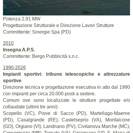
Impianto fotovoltaico su parcheggio stadio Euganeo
Padova
Potenza 2,91 MW
Progettazione Strutturale e Direzione Lavori Strutture
Committente: Sinergie Spa (PD)
2010
Insegna A.P.S.
Committente: Bergo Pubblicità s.n.c.
1990-2026
Impianti sportivi: tribune telescopiche e attrezzature
sportive
Direzione tecnica e progettazione esecutiva in atto dal 1990
con impianti per circa 20.000 posti a sedere.
Comuni ove sono localizzate le strutture progettate e/o
collaudate (ultimi tre anni):
Scopello (VC), Piove di Sacco (PD), Martellago-Maerne
(PD), Casalgrande (RE), Castelseprio (VA), Monfalcone
(GO), Orgiano (VI), Landriano (PV), Civitanova Marche (MC),
Concorrezzo (MB), Ternate (VA), Grisignano (VI), S. Maria di