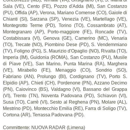
Sala (VE), Cento (FE), Pozzo d'Adda (MI), San Costanzo
(PU), Offida (AP), Verona, Mariano Comense (CO), Gaiole di
Chianti (SI), Sarzana (SP), Venezia (VE), Martellago (VE),
Montegrotto Terme (PD), Torino (TO), Cossambrato (AT),
Montegranaro (AP), Porto-maggiore (FE), Roncade (TV),
Costabissara (VI), Genova (GE), Camerino (MC), Venaria
(TO), Trecate (NO), Piombino Dese (PD), S. Vendemmiano
(TV), Foligno (PG), S. Maurizio d'Opaglio (NO), Rivalta (TO),
Imperia (IM), Guidonia (ROMA), San Costanzo (PU), Musile
di Piave (VE), San Marino, Punta Marina (RA), Marghera
(VE), Mirabello (FE), Menaggio (CO), Sondrio (SO),
Fabriano (AN), Prolungo (BI), Cordignano (TV), Porto S.
Elpidio (AP), Chieti (CH), Pordenone (PN), Azzano Decimo
(PN), Caiovinco (BS), Valdagno (VI), Bassano del Grappa
(VI), Trento (TN), Noventa Padovana (PD), Schiavon (VI),
Susa (TO), Carrè (VI), Sesto al Reghena (PN), Molare (AL),
Mestrino (PD), Montecchio Emilia (RE), Farra di Soligo (TV),
Cortona (AR), Terrassa Padovana (PD).
Committente: NUOVA RADAR (Limena)