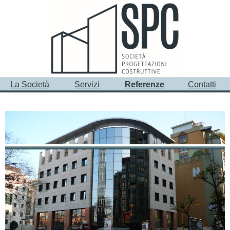
La Società
Servizi
Referenze
Contatti
PRINCIPALI INCARICHI - strutture in c.a. - edifici ad
uso industriale / commerciale
2009
Nuovo edificio direzionale a Tarzo (TV)
29.000 mc
Progettazione strutturale in zona sismica grado 2
Committente: Impresa Scapolo Costruzioni (PD)
2006