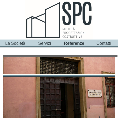
La Società
Servizi
Referenze
Contatti
PRINCIPALI INCARICHI - Restauri e ristrutturazioni
- Edifici pubblici
2004
Ristrutturazione Conservatorio “C. Pollini”
- Padova
Committente: Provincia di Padova
2000
Restauro ex Convento S. Silvestro
– Vicenza
Appartamenti per studenti – ATER (VI)